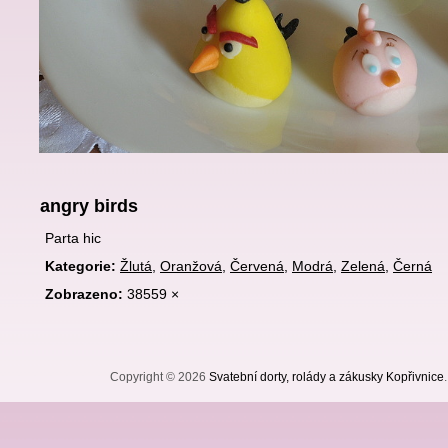
angry birds
Parta hic
Kategorie:
Žlutá
,
Oranžová
,
Červená
,
Modrá
,
Zelená
,
Černá
Zobrazeno:
38559 ×
Copyright © 2026
Svatební dorty, rolády a zákusky Kopřivnice