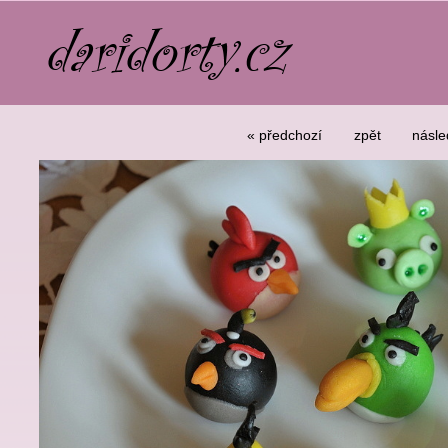
« předchozí
zpět
násle