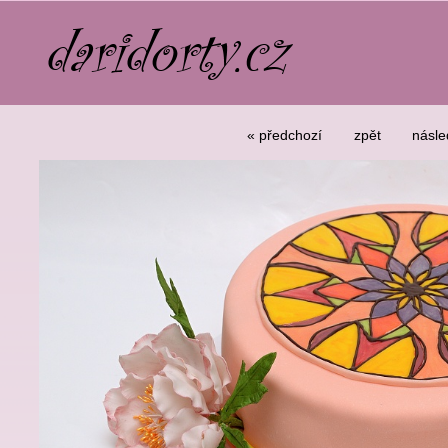
« předchozí
zpět
násle